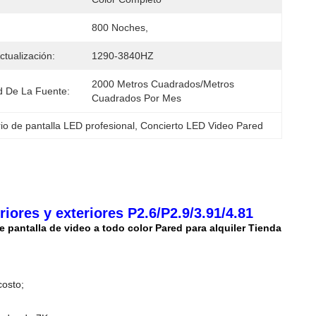
800 Noches,
ctualización:
1290-3840HZ
2000 Metros Cuadrados/metros 
 De La Fuente:
Cuadrados Por Mes
io de pantalla LED profesional
, 
Concierto LED Video Pared
iores y exteriores P2.6/P2.9/3.91/4.81
e pantalla de video a todo color Pared para alquiler Tienda
costo;