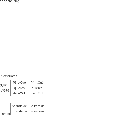
edor de 7Kg;
En exteriores
P3. ¿Qué
P4. ¿Qué
 ¿Qué
quieres
quieres
es?976
decir?91
decir?81
Se trata de
Se trata de
un sistema
un sistema
icará el