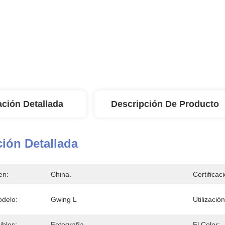
ación Detallada
Descripción De Producto
ión Detallada
en:
China.
Certificac
delo:
Gwing L
Utilización
ibles:
Fotografía
El Color: