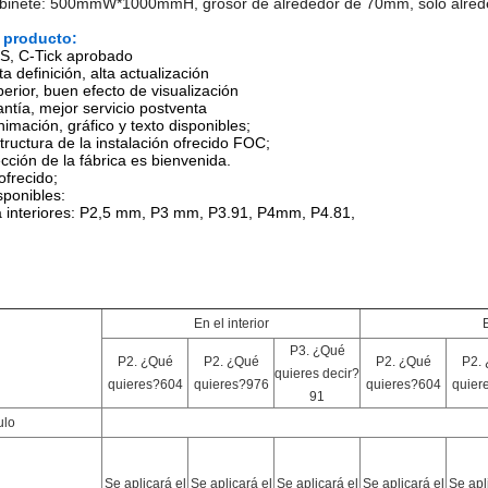
abinete: 500mmW*1000mmH, grosor de alrededor de 70mm, sólo alred
 producto:
S, C-Tick aprobado
lta definición, alta actualización
erior, buen efecto de visualización
ntía, mejor servicio postventa
animación, gráfico y texto disponibles;
structura de la instalación ofrecido FOC;
ección de la fábrica es bienvenida.
ofrecido;
ponibles:
a interiores: P2,5 mm, P3 mm, P3.91, P4mm, P4.81,
En el interior
P3. ¿Qué
P2. ¿Qué
P2. ¿Qué
P2. ¿Qué
P2.
quieres decir?
quieres?604
quieres?976
quieres?604
quier
91
lo
Se aplicará el
Se aplicará el
Se aplicará el
Se aplicará el
Se apl