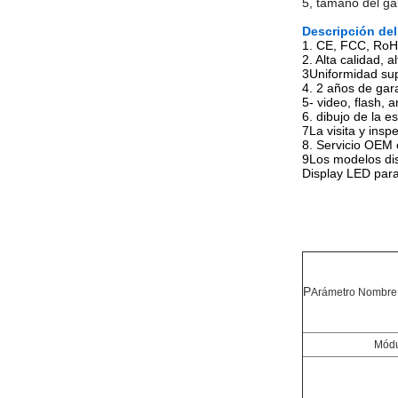
5, tamaño del g
Descripción del
1. CE, FCC, RoH
2. Alta calidad, a
3Uniformidad sup
4. 2 años de gara
5- video, flash, 
6. dibujo de la e
7La visita y insp
8. Servicio OEM 
9Los modelos dis
Display LED par
P
Arámetro Nombre
Módu