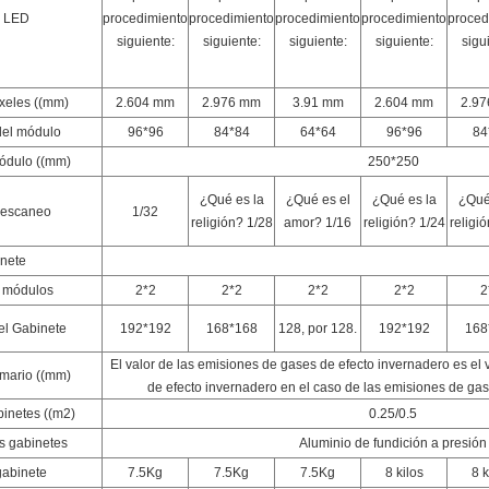
e LED
procedimiento
procedimiento
procedimiento
procedimiento
proced
siguiente:
siguiente:
siguiente:
siguiente:
sigu
íxeles ((mm)
2.604 mm
2.976 mm
3.91 mm
2.604 mm
2.9
del módulo
96*96
84*84
64*64
96*96
84
ódulo ((mm)
250*250
¿Qué es la
¿Qué es el
¿Qué es la
¿Qué
 escaneo
1/32
religión? 1/28
amor? 1/16
religión? 1/24
religi
inete
 módulos
2*2
2*2
2*2
2*2
2
el Gabinete
192*192
168*168
128, por 128.
192*192
168
El valor de las emisiones de gases de efecto invernadero es el
mario ((mm)
de efecto invernadero en el caso de las emisiones de gas
binetes ((m2)
0.25/0.5
os gabinetes
Aluminio de fundición a presión
gabinete
7.5Kg
7.5Kg
7.5Kg
8 kilos
8 k