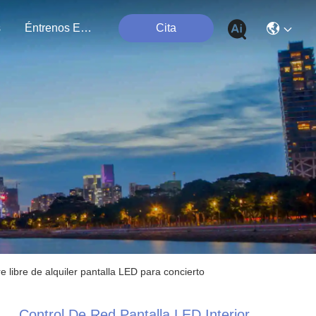
s
Éntrenos En Contacto Con
Cita
re libre de alquiler pantalla LED para concierto
Control De Red Pantalla LED Interior