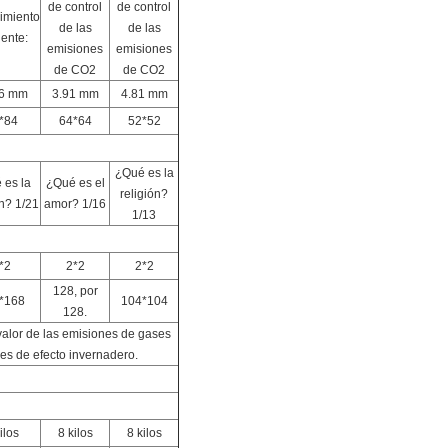
de control
de control
imiento
de las
de las
iente:
emisiones
emisiones
de CO2
de CO2
76 mm
3.91 mm
4.81 mm
*84
64*64
52*52
¿Qué es la
 es la
¿Qué es el
religión?
ón? 1/21
amor? 1/16
1/13
*2
2*2
2*2
128, por
*168
104*104
128.
 valor de las emisiones de gases
es de efecto invernadero.
ilos
8 kilos
8 kilos