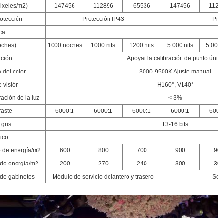
ixeles/m2)
147456
112896
65536
147456
11
rotección
Protección IP43
Pr
ca
noches)
1000 noches
1000 nits
1200 nits
5 000 nits
5 00
ación
Apoyar la calibración de punto ún
 del color
3000-9500K Ajuste manual
 visión
H160°, V140°
ación de la luz
< 3%
raste
6000:1
6000:1
6000:1
6000:1
60
 gris
13-16 bits
rico
de energía/m2
600
800
700
900
9
de energía/m2
200
270
240
300
3
de gabinetes
Módulo de servicio delantero y trasero
Se