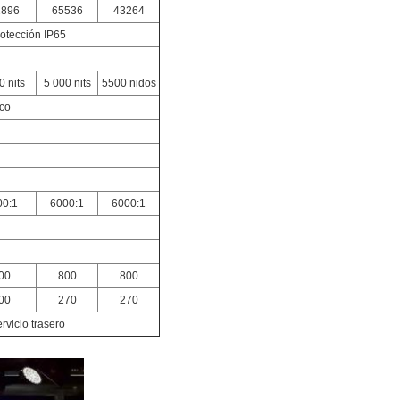
2896
65536
43264
otección IP65
0 nits
5 000 nits
5500 nidos
ico
00:1
6000:1
6000:1
00
800
800
00
270
270
rvicio trasero