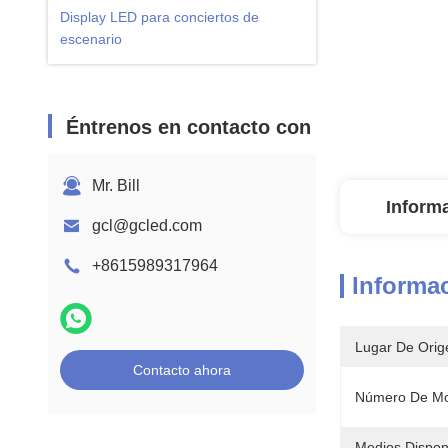
Display LED para conciertos de
escenario
Éntrenos en contacto con
Mr. Bill
Inform
gcl@gcled.com
+8615989317964
Informac
Lugar De Orig
Contacto ahora
Número De Mo
Medios Dispon