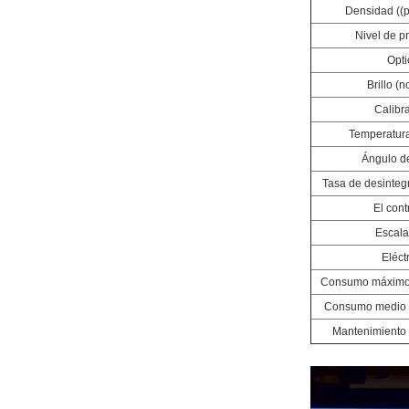
Densidad ((p
Nivel de p
Opti
Brillo (
Calibr
Temperatura
Ángulo de
Tasa de desintegr
El cont
Escala
Eléct
Consumo máximo 
Consumo medio 
Mantenimiento 