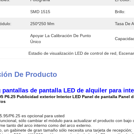
SMD 1515
Brillo:
ódulo:
250*250 Mm
Tasa De A
Apoyar La Calibración De Punto 
Capacidad
Único
Estadio de visualización LED de control de red
, 
Escenar
ción De Producto
antallas de pantalla LED de alquiler para inter
95 P6.25 Publicidad exterior Interior LED Panel de pantalla Panel d
dos
5.95/P6.25 es opcional para usted
funcional, sólo cambiar el módulo para actualizar el producto con bajo 
e tanto del arco interno como del arco externo.
, un gabinete de gran tamaño sólo necesita una tarjeta de recepción;